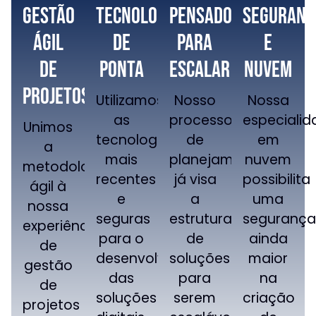
Gestão
Tecnologias
Pensado
Seguranç
ágil
de
para
e
de
ponta
escalar
nuvem
projetos
Utilizamos
Nosso
Nossa
as
processo
especialid
Unimos
tecnologias
de
em
a
mais
planejamento
nuvem
metodologia
recentes
já visa
possibilita
ágil à
e
a
uma
nossa
seguras
estruturação
segurança
experiência
para o
de
ainda
de
desenvolvimento
soluções
maior
gestão
das
para
na
de
soluções
serem
criação
projetos