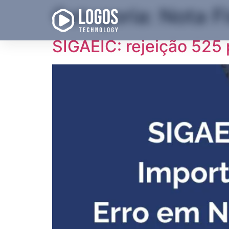
Categoria:
Nota Fi
SIGAEIC: rejeição 525