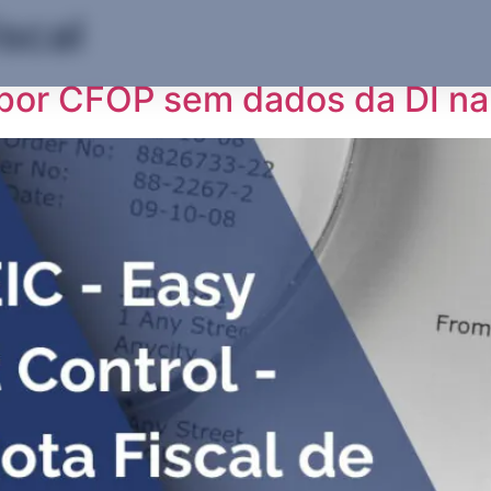
scal
 por CFOP sem dados da DI n