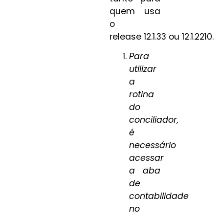
quem usa
o
release 12.1.33 ou 12.1.2210.
Para
utilizar
a
rotina
do
conciliador,
é
necessário
acessar
a aba
de
contabilidade
no