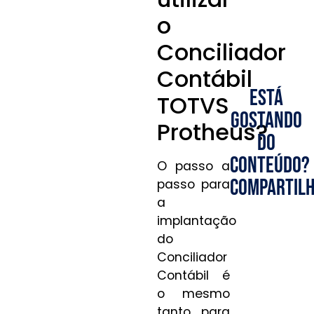
o
Conciliador
Contábil
Está
TOTVS
gostando
Protheus?
do
conteúdo?
O passo a
Compartilh
passo para
a
implantação
do
Conciliador
Contábil é
o mesmo
tanto para