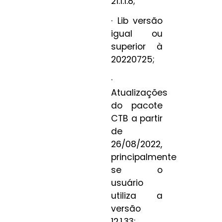
21.1.1.8;
· Lib versão
igual ou
superior à
20220725;
·
Atualizações
do pacote
CTB a partir
de
26/08/2022,
principalmente
se o
usuário
utiliza a
versão
12.1.33;