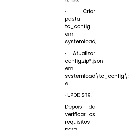
· Criar
pasta
tc_config
em
systemload;
· Atualizar
config.zip*.json
em
systemload\tc_config\;
e
· UPDDISTR.
Depois de
verificar os
requisitos
para