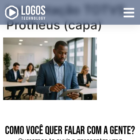
Implantação TOTVS
Protheus (capa)
Como você quer falar com a gente?