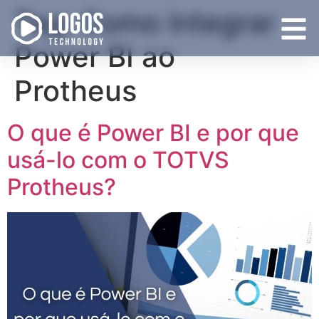
Tag:
Como integrar
Power BI ao
Protheus
O que é Power BI e por que
usá-lo com o TOTVS
Protheus?