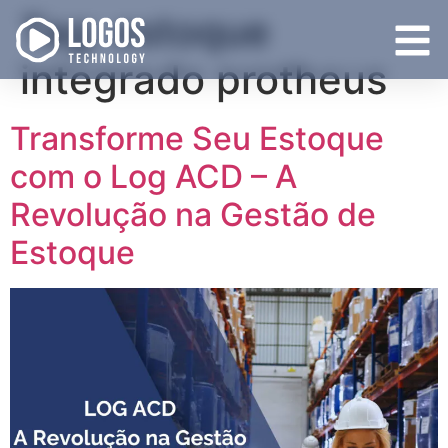
Tag:
estoque
integrado protheus
Transforme Seu Estoque
com o Log ACD – A
Revolução na Gestão de
Estoque