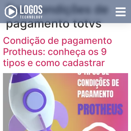
Tag:
condições de
pagamento totvs
Condição de pagamento
Protheus: conheça os 9
tipos e como cadastrar